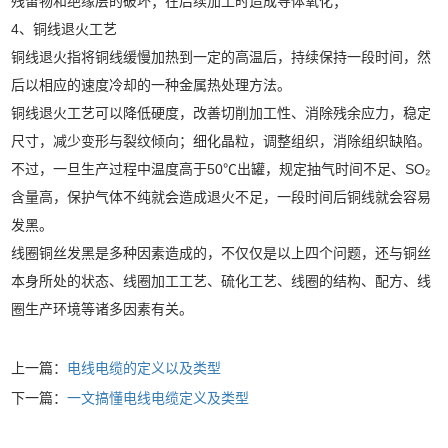
残留物和绝缘层的破坏；在后续加工时造成导体氧化；
4、铜线退火工艺
铜线退火指将铜线缓慢加热到一定的高温后，持续保持一段时间，然
后以相应的速度冷却的一种金属热处理方法。
铜线退火工艺可以降低硬度，改善切削加工性、消除残余应力，稳定
尺寸，减少变形与裂纹倾向；细化晶粒，调整组织，消除组织缺陷。
不过，一旦生产过程中温度高于50℃出罐，规定抽气时间不足、SO₂
含量高，保护气体不纯就会造成退火不足，一段时间后铜线就会容易
发黑。
线圈铜丝发黑是多种因素造成的，不仅仅是以上四个问题，还与铜丝
本身所处的状态、线圈加工工艺、硫化工艺、线圈的结构、配方、线
圈生产环境等诸多因素有关。
上一篇：
电线电缆的定义以及类型
下一篇：
一文搞懂电线电缆定义及类型