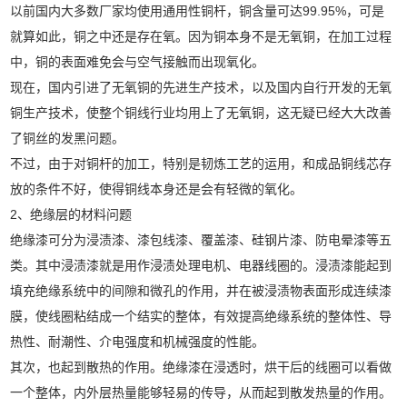
以前国内大多数厂家均使用通用性铜杆，铜含量可达99.95%，可是
就算如此，铜之中还是存在氧。因为铜本身不是无氧铜，在加工过程
中，铜的表面难免会与空气接触而出现氧化。
现在，国内引进了无氧铜的先进生产技术，以及国内自行开发的无氧
铜生产技术，使整个铜线行业均用上了无氧铜，这无疑已经大大改善
了铜丝的发黑问题。
不过，由于对铜杆的加工，特别是韧炼工艺的运用，和成品铜线芯存
放的条件不好，使得铜线本身还是会有轻微的氧化。
2、绝缘层的材料问题
绝缘漆可分为浸渍漆、漆包线漆、覆盖漆、硅钢片漆、防电晕漆等五
类。其中浸渍漆就是用作浸渍处理电机、电器线圈的。浸渍漆能起到
填充绝缘系统中的间隙和微孔的作用，并在被浸渍物表面形成连续漆
膜，使线圈粘结成一个结实的整体，有效提高绝缘系统的整体性、导
热性、耐潮性、介电强度和机械强度的性能。
其次，也起到散热的作用。绝缘漆在浸透时，烘干后的线圈可以看做
一个整体，内外层热量能够轻易的传导，从而起到散发热量的作用。