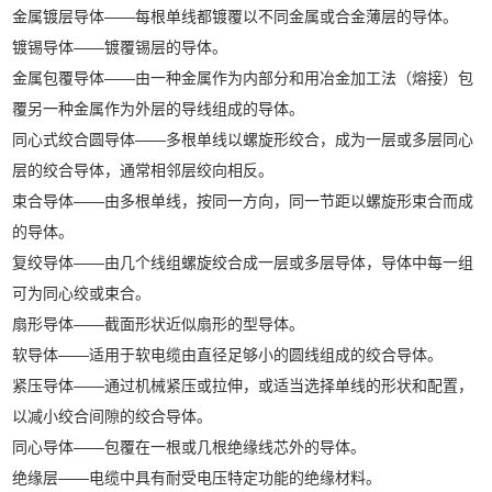
金属镀层导体——每根单线都镀覆以不同金属或合金薄层的导体。
镀锡导体——镀覆锡层的导体。
金属包覆导体——由一种金属作为内部分和用冶金加工法（熔接）包
覆另一种金属作为外层的导线组成的导体。
同心式绞合圆导体——多根单线以螺旋形绞合，成为一层或多层同心
层的绞合导体，通常相邻层绞向相反。
束合导体——由多根单线，按同一方向，同一节距以螺旋形束合而成
的导体。
复绞导体——由几个线组螺旋绞合成一层或多层导体，导体中每一组
可为同心绞或束合。
扇形导体——截面形状近似扇形的型导体。
软导体——适用于软电缆由直径足够小的圆线组成的绞合导体。
紧压导体——通过机械紧压或拉伸，或适当选择单线的形状和配置，
以减小绞合间隙的绞合导体。
同心导体——包覆在一根或几根绝缘线芯外的导体。
绝缘层——电缆中具有耐受电压特定功能的绝缘材料。