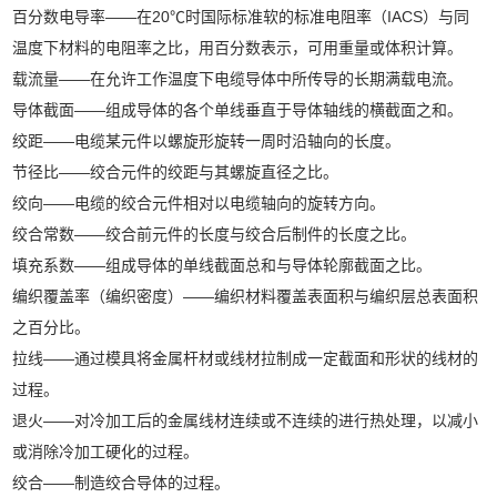
百分数电导率——在20℃时国际标准软的标准电阻率（IACS）与同
温度下材料的电阻率之比，用百分数表示，可用重量或体积计算。
载流量——在允许工作温度下电缆导体中所传导的长期满载电流。
导体截面——组成导体的各个单线垂直于导体轴线的横截面之和。
绞距——电缆某元件以螺旋形旋转一周时沿轴向的长度。
节径比——绞合元件的绞距与其螺旋直径之比。
绞向——电缆的绞合元件相对以电缆轴向的旋转方向。
绞合常数——绞合前元件的长度与绞合后制件的长度之比。
填充系数——组成导体的单线截面总和与导体轮廓截面之比。
编织覆盖率（编织密度）——编织材料覆盖表面积与编织层总表面积
之百分比。
拉线——通过模具将金属杆材或线材拉制成一定截面和形状的线材的
过程。
退火——对冷加工后的金属线材连续或不连续的进行热处理，以减小
或消除冷加工硬化的过程。
绞合——制造绞合导体的过程。