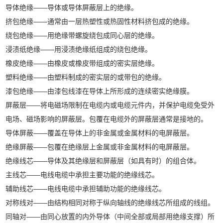
导体绝缘——导体或导体屏蔽层上的绝缘。
挤包绝缘——通常由一层热塑性或热固性材料挤包成的绝缘。
绕包绝缘——用绝缘带螺旋绕包成同心层的绝缘。
浸渍纸绝缘——用浸渍绝缘纸组成的绕包绝缘。
橡皮绝缘——由橡皮或橡皮带组成的密实层绝缘。
塑料绝缘——由塑料制成的密实层的或带包的绝缘。
漆包绝缘——由漆包线漆在导体上所形成的连续密实绝缘膜。
屏蔽层——将电磁场限制在电缆内或电缆元件内，并保护电缆免受外
电场、磁场影响的屏蔽层。包覆在电缆外的屏蔽层通常是接地的。
导体屏蔽——覆盖在导体上的非金属或金属材料的电屏蔽层。
绝缘屏蔽——包覆在绝缘层上金属或非金属材料的电屏蔽层。
绝缘线芯——导体及其绝缘层和屏蔽层（如具有时）的组合体。
主线芯——电线电缆中承担主要功能的绝缘线芯。
辅助线芯——电线电缆中承担辅助功能的绝缘线芯。
对称线对——由结构相同对称于纵向轴线的绝缘线芯所组成的线组。
同轴对——由同心放置的内外导体（中间全部或局部用绝缘支撑）所