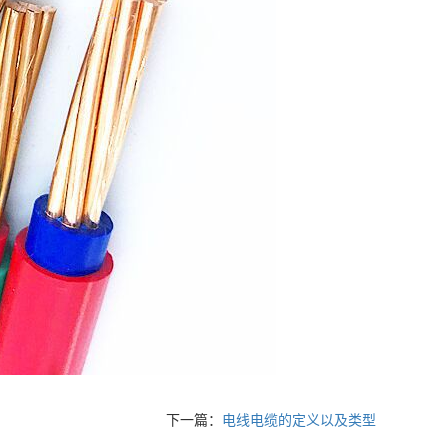
下一篇：
电线电缆的定义以及类型