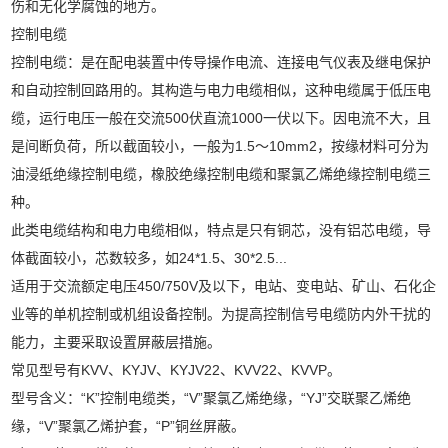
伤和无化学腐蚀的地方。
控制电缆
控制电缆：是在配电装置中传导操作电流、连接电气仪表及继电保护
和自动控制回路用的。其构造与电力电缆相似，这种电缆属于低压电
缆，运行电压一般在交流500伏直流1000一伏以下。因电流不大，且
是间断负荷，所以截面较小，一般为1.5～10mm2，按缘材料可分为
油浸纸绝缘控制电缆，橡胶绝缘控制电缆和聚氯乙烯绝缘控制电缆三
种。
此类电缆结构和电力电缆相似，特点是只有铜芯，没有铝芯电缆，导
体截面较小，芯数较多，如24*1.5、30*2.5...
适用于交流额定电压450/750V及以下，电站、变电站、矿山、石化企
业等的单机控制或机组设备控制。为提高控制信号电缆防内外干扰的
能力，主要采取设置屏蔽层措施。
常见型号有KVV、KYJV、KYJV22、KVV22、KVVP。
型号含义：“K”控制电缆类，“V”聚氯乙烯绝缘，“YJ”交联聚乙烯绝
缘，“V”聚氯乙烯护套，“P”铜丝屏蔽。