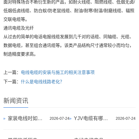
面对特殊场合不断衍生新的产品，如耐火线缆、阻燃线缆、低烟无卤/
低烟低卤线缆、防白蚁/防老鼠线缆、耐油/耐寒/耐温/耐磨线缆、辐照
交联电缆等。
通讯电缆及光纤
从过去的简单的电话电报线缆发展到几千对的话缆、同轴缆、光缆、
数据电缆，甚至组合通讯缆等。该类产品结构尺寸通常较小而均匀，
制造精度要求高。
上一篇：
电线电缆的安装与施工的相关注意事项
下一篇：
什么是电线线路老化？
新闻资讯
家装电线时如何选择导线？
YJV电缆有哪些优势？
2026-07-24
2026-07-24