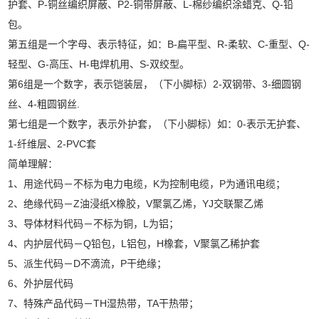
护套、P-铜丝编织屏蔽、P2-铜带屏蔽、L-棉纱编织涂蜡克、Q-铅
包。
第五组是一个字母、表示特征，如：B-扁平型、R-柔软、C-重型、Q-
轻型、G-高压、H-电焊机用、S-双绞型。
第6组是一个数字，表示铠装层，（下小脚标）2-双钢带、3-细圆钢
丝、4-粗圆钢丝.
第七组是一个数字，表示外护套，（下小脚标）如：0-表示无护套、
1-纤维层、2-PVC套
简单理解：
1、用途代码－不标为电力电缆，K为控制电缆，P为通讯电缆；
2、绝缘代码－Z油浸纸X橡胶，V聚氯乙烯，YJ交联聚乙烯
3、导体材料代码－不标为铜，L为铝；
4、内护层代码－Q铅包，L铝包，H橡套，V聚氯乙稀护套
5、派生代码－D不滴流，P干绝缘；
6、外护层代码
7、特殊产品代码－TH湿热带，TA干热带；