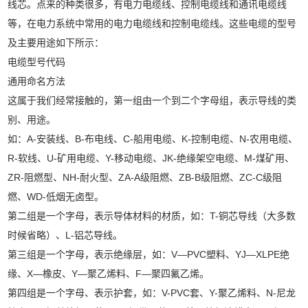
线芯。点来的种类很多，有电力电缆线、控制电缆线和通讯电缆线
等，在电力系统中常用的电力电缆线和控制电缆线。这些电缆的型号
及主要用途如下所示：
电缆型号代码
通用命名方法
这属于我们经常接触的，第一组由一个到二个字母组，表示导线的类
别、用途。
如：A-安装线、B-布电线、C-船用电缆、K-控制电缆、N-农用电缆、
R-软线、U-矿用电缆、Y-移动电缆、JK-绝缘架空电缆、M-煤矿用、
ZR-阻燃型、NH-耐火型、ZA-A级阻燃、ZB-B级阻燃、ZC-C级阻
燃、WD-低烟无卤型。
第二组是一个字母，表示导体材料的材质，如：T-铜芯导线（大多数
时候省略）、L-铝芯导线。
第三组是一个字母，表示绝缘层，如：V—PVC塑料、YJ—XLPE绝
缘、X—橡皮、Y—聚乙烯料、F—聚四氟乙烯。
第四组是一个字母、表示护套，如：V-PVC套、Y-聚乙烯料、N-尼龙