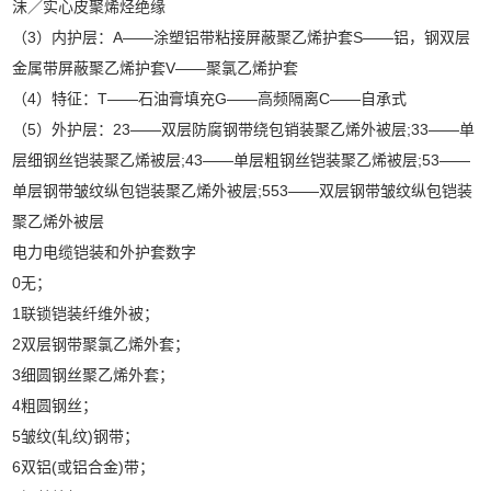
沫／实心皮聚烯烃绝缘
（3）内护层：A——涂塑铝带粘接屏蔽聚乙烯护套S——铝，钢双层
金属带屏蔽聚乙烯护套V——聚氯乙烯护套
（4）特征：T——石油膏填充G——高频隔离C——自承式
（5）外护层：23——双层防腐钢带绕包销装聚乙烯外被层;33——单
层细钢丝铠装聚乙烯被层;43——单层粗钢丝铠装聚乙烯被层;53——
单层钢带皱纹纵包铠装聚乙烯外被层;553——双层钢带皱纹纵包铠装
聚乙烯外被层
电力电缆铠装和外护套数字
0无；
1联锁铠装纤维外被；
2双层钢带聚氯乙烯外套；
3细圆钢丝聚乙烯外套；
4粗圆钢丝；
5皱纹(轧纹)钢带；
6双铝(或铝合金)带；