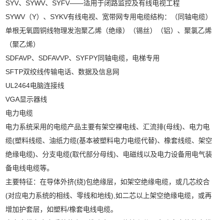
SYV、SYWV、SYFV——适用于闭路监控及有线电视工程
SYWV（Y）、SYKV有线电视、宽带网专用电缆结构：（同轴电缆）
单根无氧圆铜线物理发泡聚乙烯（绝缘）（锡丝）（铝）、聚氯乙烯
（聚乙烯）
SDFAVP、SDFAVVP、SYFPY同轴电缆，电梯专用
SFTP双绞线传输电话、数据及信息网
UL2464电脑连接线
VGA显示器线
电力电缆
电力系统采用的电缆产品主要有架空裸电线、汇流排(母线)、电力电
缆(塑料线缆、油纸力缆(基本被塑料电力电缆代替)、橡套线缆、架空
绝缘电缆)、分支电缆(取代部分母线)、电磁线以及电力设备用电气装
备电线电缆等。
主要特征：在导体外挤(绕)包绝缘层，如架空绝缘电缆，或几芯绞合
(对应电力系统的相线、零线和地线),如二芯以上架空绝缘电缆，或再
增加护套层，如塑料/橡套电线电缆。