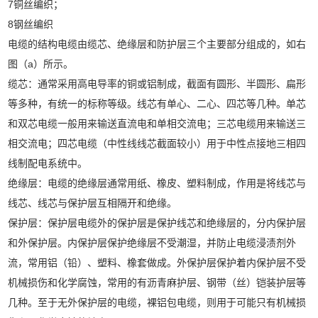
7铜丝编织；
8钢丝编织
电缆的结构电缆由缆芯、绝缘层和防护层三个主要部分组成的，如右
图（a）所示。
缆芯：通常采用高电导率的铜或铝制成，截面有圆形、半圆形、扁形
等多种，有统一的标称等级。线芯有单心、二心、四芯等几种。单芯
和双芯电缆一般用来输送直流电和单相交流电；三芯电缆用来输送三
相交流电；四芯电缆（中性线线芯截面较小）用于中性点接地三相四
线制配电系统中。
绝缘层：电缆的绝缘层通常用纸、橡皮、塑料制成，作用是将线芯与
线芯、线芯与保护层互相隔开和绝缘。
保护层：保护层电缆外的保护层是保护线芯和绝缘层的，分内保护层
和外保护层。内保护层保护绝缘层不受潮湿，并防止电缆浸渍剂外
流，常用铝（铅）、塑料、橡套做成。外保护层保护着内保护层不受
机械损伤和化学腐蚀，常用的有沥青麻护层、钢带（丝）铠装护层等
几种。至于无外保护层的电缆，裸铝包电缆，则用于可能只有机械损